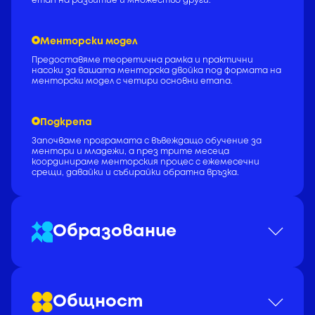
етап на развитие и множество други.
Менторски модел
Предоставяме теоретична рамка и практични
насоки за вашата менторска двойка под формата на
менторски модел с четири основни етапа.
Подкрепа
Започваме програмата с въвеждащо обучение за
ментори и младежи, а през трите месеца
координираме менторския процес с ежемесечни
срещи, давайки и събирайки обратна връзка.
Образование
Отвъд менторството, програмата
предоставя множество възможности за
надграждане на знанията в сферите на
Общност
меките умения, лидерството и