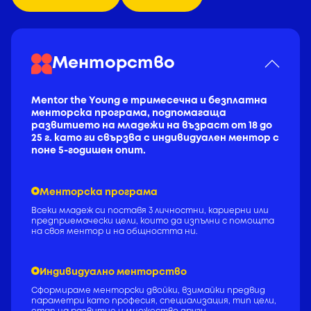
Менторство
Mentor the Young е тримесечна и безплатна
менторска програма, подпомагаща
развитието на младежи на възраст от 18 до
25 г. като ги свързва с индивидуален ментор с
поне 5-годишен опит.
Менторска програма
Всеки младеж си поставя 3 личностни, кариерни или
предприемачески цели, които да изпълни с помощта
на своя ментор и на общността ни.
Индивидуално менторство
Сформираме менторски двойки, взимайки предвид
параметри като професия, специализация, тип цели,