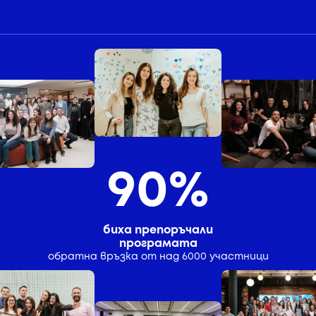
предприемачески план.
Повече за ментори
амбициозни
любознателни
проактивни
Повече за младежи
90%
биха препоръчали
програмата
oбратна връзка от над 6000 участници