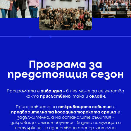
Програма за
предстоящия сезон
Програмата е
хибридна
- в нея може да се участва
както
присъствено
, така и
онлайн
.
Присъствието на
откриващото събитие
и
предварителната координаторската среща
е
задължително, а на останалите събития -
закриващо, онлайн обучения, бизнес симулации и
нетуъркинг - e единствено препоръчително.