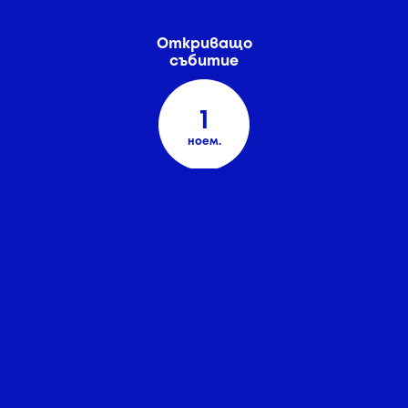
Откриващо
събитие
1
ноем.
3-месечен менторски
период
/мин. 2 ч. на седмица, на живо или онлайн/
*В София, Пловдив и/или Варна