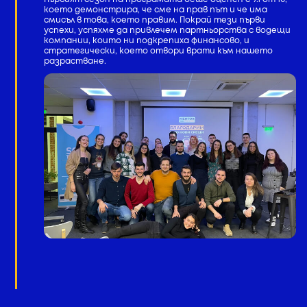
което демонстрира, че сме на прав път и че има
смисъл в това, което правим. Покрай тези първи
успехи, успяхме да привлечем партньорства с водещи
компании, които ни подкрепиха финансово, и
стратегически, което отвори врати към нашето
разрастване.