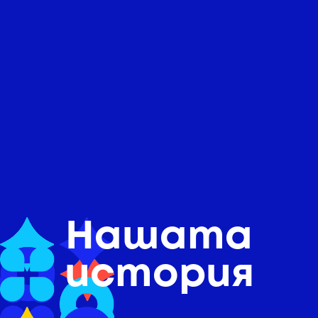
Нашата
история