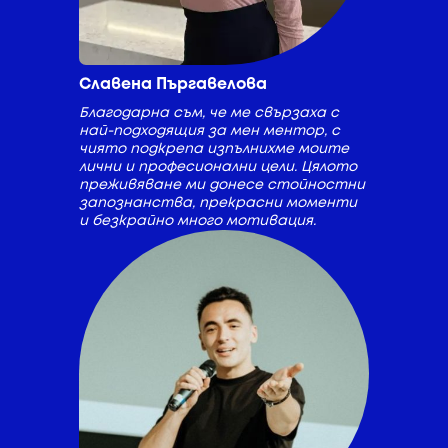
Славена Пъргавелова
Благодарна съм, че ме свързаха с
най-подходящия за мен ментор, с
чиято подкрепа изпълнихме моите
лични и професионални цели. Цялото
преживяване ми донесе стойностни
запознанства, прекрасни моменти
и безкрайно много мотивация.