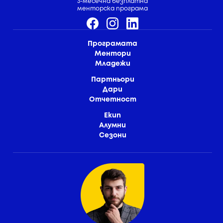
3-месечна безплатна
менторска програма
Програмата
Ментори
Младежи
Партньори
Дари
Отчетност
Екип
Алумни
Сезони